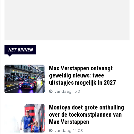
NET BINNEN
Max Verstappen ontvangt
geweldig nieuws: twee
uitstapjes mogelijk in 2027
vandaag, 15:01
Montoya doet grote onthulling
over de toekomstplannen van
Max Verstappen
vandaag, 14:03