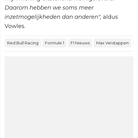
Daarom hebben we soms meer
inzetmogelijkheden dan anderen",
aldus
Vowles.
Red Bull Racing
Formule 1
F1 Nieuws
Max Verstappen
F