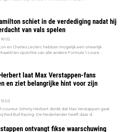
milton schiet in de verdediging nadat hij
erdacht van vals spelen
 16:02
ton en Charles Leclerc hebben mogelijk een oneerlijk
haald ten opzichte van alle andere Formule 1-coure...
Herbert laat Max Verstappen-fans
n en ziet belangrijke hint voor zijn
 15:03
1-coureur Johnny Herbert denkt dat Max Verstappen gaat
ij Red Bull Racing. De Nederlander heeft daar d...
stappen ontvangt fikse waarschuwing