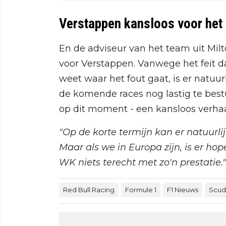
Verstappen kansloos voor he
En de adviseur van het team uit Mil
voor Verstappen. Vanwege het feit d
weet waar het fout gaat, is er natuur
de komende races nog lastig te best
op dit moment - een kansloos verhaal
"Op de korte termijn kan er natuurl
Maar als we in Europa zijn, is er ho
WK niets terecht met zo'n prestatie."
Red Bull Racing
Formule 1
F1 Nieuws
Scude