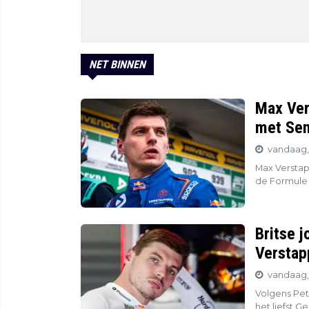
NET BINNEN
Max Ver
met Sen
vandaag, 
Max Verstapp
de Formule 
Britse j
Verstap
vandaag,
Volgens Pet
het liefst G