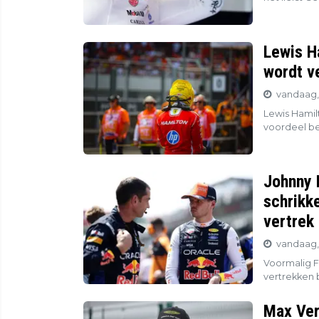
Lewis Ha
wordt v
vandaag,
Lewis Hamil
voordeel be
Johnny 
schrikke
vertrek
vandaag,
Voormalig F
vertrekken b
Max Ver