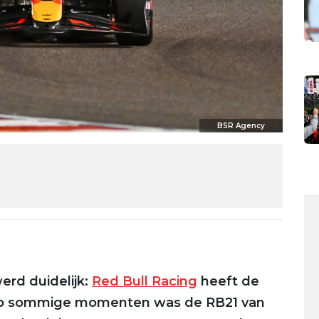
BSR Agency
erd duidelijk:
Red Bull Racing
heeft de
. Op sommige momenten was de RB21 van