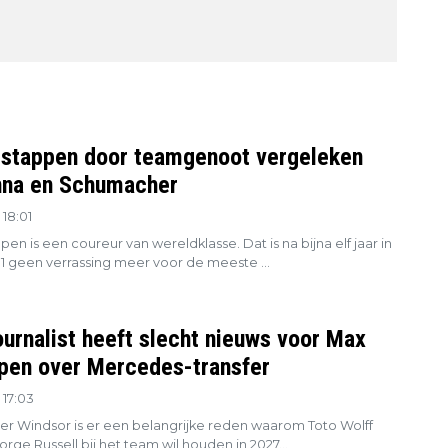
stappen door teamgenoot vergeleken
na en Schumacher
18:01
en is een coureur van wereldklasse. Dat is na bijna elf jaar in
1 geen verrassing meer voor de meeste ...
ournalist heeft slecht nieuws voor Max
pen over Mercedes-transfer
 17:03
er Windsor is er een belangrijke reden waarom Toto Wolff
eorge Russell bij het team wil houden in 2027...