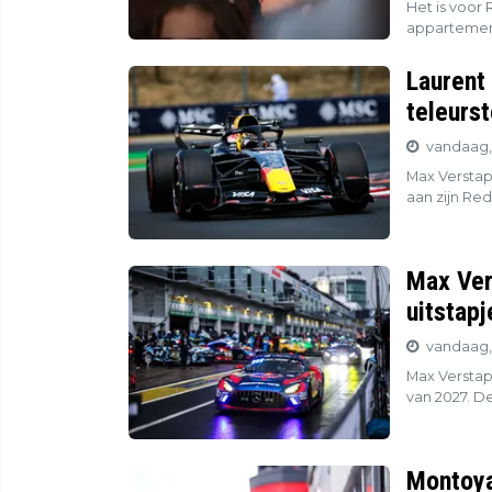
Het is voor 
appartement
Laurent
teleurs
vandaag,
Max Verstap
aan zijn Red
Max Ver
uitstapj
vandaag, 
Max Verstap
van 2027. De
Montoya