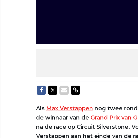
Delen op Facebook
Delen op Twitter
Delen via Mail
Delen via link
Als
Max Verstappen
nog twee ronde
de winnaar van de
Grand Prix van G
na de race op Circuit Silverstone. 
Verstappen aan het einde van de r