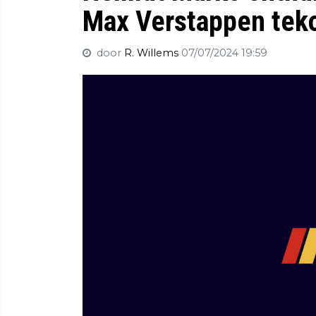
Max Verstappen teko
door
R. Willems
07/07/2024 19:59