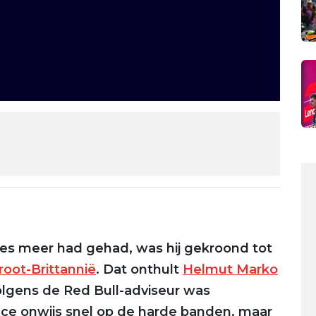
s meer had gehad, was hij gekroond tot
root-Brittannië
. Dat onthult
Helmut Marko
Volgens de Red Bull-adviseur was
ace onwijs snel op de harde banden, maar