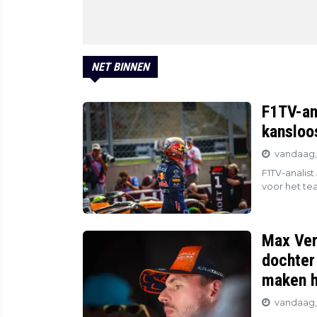
NET BINNEN
F1TV-ana
kansloos.
vandaag, 
F1TV-analist
voor het tea
Max Ver
dochter 
maken h
vandaag,