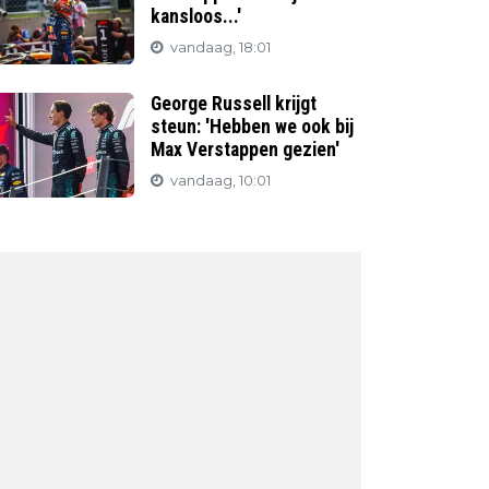
kansloos...'
vandaag, 18:01
George Russell krijgt
steun: 'Hebben we ook bij
Max Verstappen gezien'
vandaag, 10:01