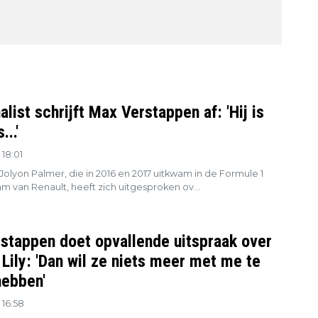
list schrijft Max Verstappen af: 'Hij is
..'
18:01
 Jolyon Palmer, die in 2016 en 2017 uitkwam in de Formule 1
m van Renault, heeft zich uitgesproken ov...
stappen doet opvallende uitspraak over
Lily: 'Dan wil ze niets meer met me te
ebben'
 16:58