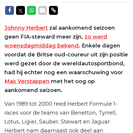
Delen op Facebook
Delen op Twitter
Delen op Whatsapp
Delen via Mail
Delen via link
Johnny Herbert
zal aankomend seizoen
geen FIA-steward meer zijn,
zo werd
woensdagmiddag bekend
. Enkele dagen
voordat de Britse oud-coureur uit zijn positie
werd gezet door de wereldautosportbond,
had hij echter nog een waarschuwing voor
Max Verstappen
met het oog op
aankomend seizoen.
Van 1989 tot 2000 reed Herbert Formule 1-
races voor de teams van Benetton, Tyrrell,
Lotus, Ligier, Sauber, Stewart en Jaguar.
Herbert nam daarnaast ook deel aan