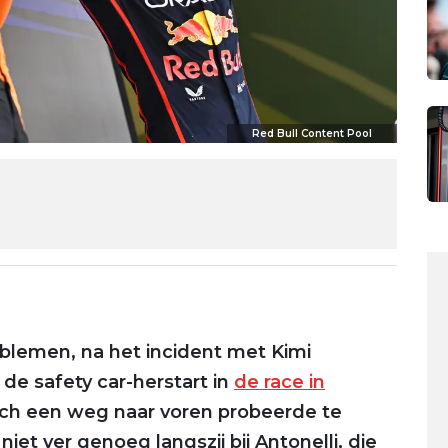
Red Bull Content Pool
oblemen, na het incident met Kimi
 de safety car-herstart in
de race in
ich een weg naar voren probeerde te
t ver genoeg langszij bij Antonelli, die