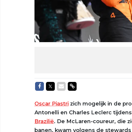
Delen op Facebook
Delen op Twitter
Delen via Mail
Delen via link
Oscar Piastri
zich mogelijk in de pr
Antonelli en Charles Leclerc tijdens
Brazilië
. De McLaren-coureur, die z
banen, kwam volgens de stewards nie