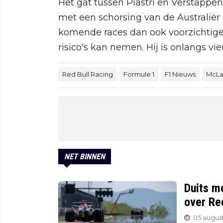
Het gat tussen Piastri en Verstappe
met een schorsing van de Australiër 
komende races dan ook voorzichtiger 
risico's kan nemen. Hij is onlangs vie
Red Bull Racing
Formule 1
F1 Nieuws
McLa
NET BINNEN
Duits m
over Re
05 august