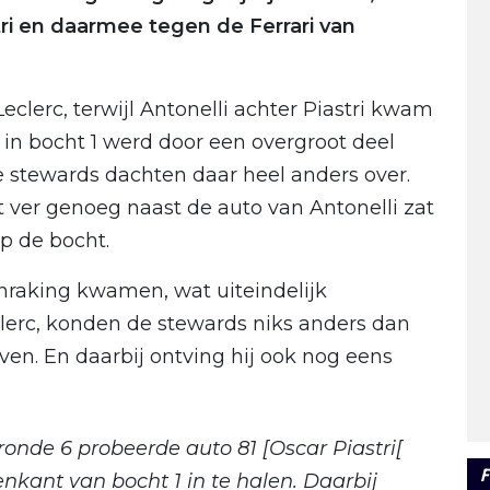
tri en daarmee tegen de Ferrari van
eclerc, terwijl Antonelli achter Piastri kwam
e in bocht 1 werd door een overgroot deel
e stewards dachten daar heel anders over.
t ver genoeg naast de auto van Antonelli zat
p de bocht.
nraking kwamen, wat uiteindelijk
clerc, konden de stewards niks anders dan
even. En daarbij ontving hij ook nog eens
.
 ronde 6 probeerde auto 81 [Oscar Piastri[
F
enkant van bocht 1 in te halen. Daarbij