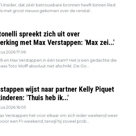
F1-Insider, dat zéér betrouwbare bronnen heeft binnen Red
 is met groot nieuws gekomen over de renstal...
onelli spreekt zich uit over
rking met Max Verstappen: 'Max zei...'
us 2026 17:06
lli en Max Verstappen in één team? Het is een gedachte die
s Toto Wolff absoluut niet afschrikt. De Oo...
stappen wijst naar partner Kelly Piquet
inderen: 'Thuis heb ik...'
us 2026 16:05
Max Verstappen het voor elkaar om zich ieder weekend weer
voor een F1-weekend, terwijl hij zoveel prob...