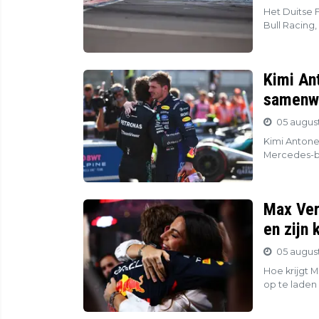
Het Duitse 
Bull Racing,
Kimi Ant
samenwe
05 august
Kimi Antone
Mercedes-baa
Max Ver
en zijn k
05 august
Hoe krijgt 
op te laden 