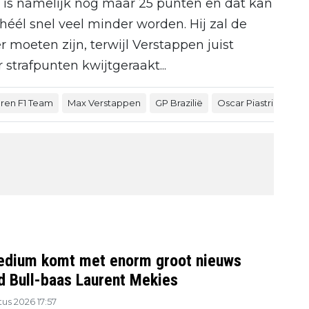
n is namelijk nog maar 25 punten en dat kan
héél snel veel minder worden. Hij zal de
moeten zijn, terwijl Verstappen juist
r strafpunten kwijtgeraakt...
ren F1 Team
Max Verstappen
GP Brazilië
Oscar Piastri
edium komt met enorm groot nieuws
d Bull-baas Laurent Mekies
us 2026 17:57