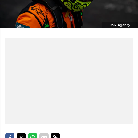
BSR Agency
Delen op Facebook
Delen op Twitter
Delen op Whatsapp
Delen via Mail
Delen via link