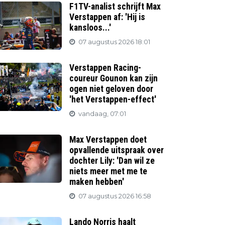
F1TV-analist schrijft Max
Verstappen af: 'Hij is
kansloos...'
07 augustus 2026 18:01
Verstappen Racing-
coureur Gounon kan zijn
ogen niet geloven door
'het Verstappen-effect'
vandaag, 07:01
Max Verstappen doet
opvallende uitspraak over
dochter Lily: 'Dan wil ze
niets meer met me te
maken hebben'
07 augustus 2026 16:58
Lando Norris haalt