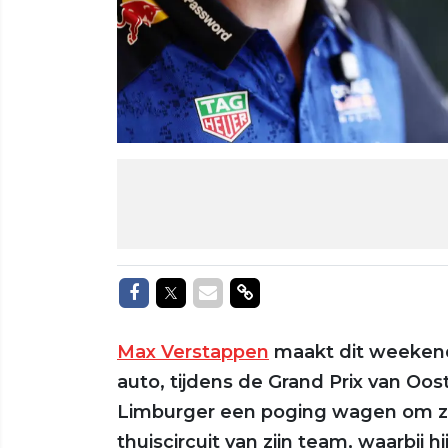
Delen op Facebook
Delen op Twitter
Delen via Mail
Delen via link
Max Verstappen
maakt dit weekend
auto, tijdens de Grand Prix van Oost
Limburger een poging wagen om zi
thuiscircuit van zijn team, waarbij h