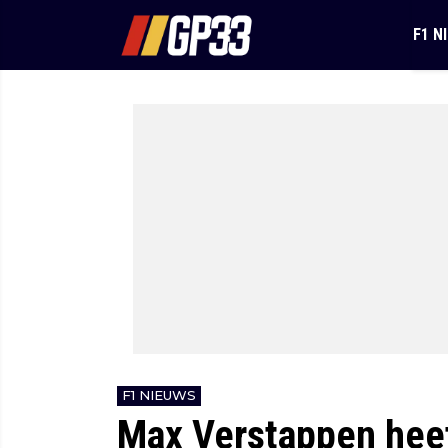
F1 N
F1 NIEUWS
Max Verstappen heef