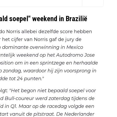
ald soepel" weekend in Brazilië
do Norris allebei dezelfde score hebben
het cijfer van Norris gaf de jury de
n dominante overwinning in Mexico
antelijk weekend op het Autodromo Jose
position om in een sprintzege en herhaalde
op zondag, waardoor hij zijn voorsprong in
de tot 24 punten."
lgt:
"Het begon niet bepaald soepel voor
d Bull-coureur werd zaterdag tijdens de
ld in Q1. Maar op de racedag volgde een
art vanuit de pitstraat. De Nederlander