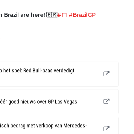
Brazil are here! 🇧🇷
#F1
#BrazilGP
5
p het spel: Red Bull-baas verdedigt
éér goed nieuws over GP Las Vegas
misch bedrag met verkoop van Mercedes-