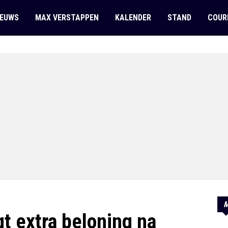
IEUWS
MAX VERSTAPPEN
KALENDER
STAND
COUR
M
t extra beloning na