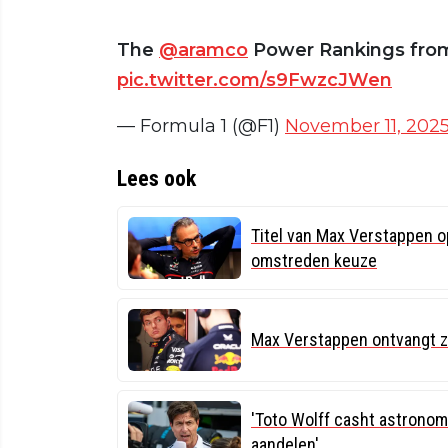
The
@aramco
Power Rankings from 
pic.twitter.com/s9FwzcJWen
— Formula 1 (@F1)
November 11, 202
Lees ook
Titel van Max Verstappen o
omstreden keuze
Max Verstappen ontvangt z
'Toto Wolff casht astrono
aandelen'