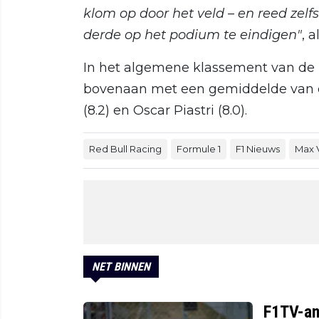
klom op door het veld – en reed zelfs
derde op het podium te eindigen"
, 
In het algemene klassement van de
bovenaan met een gemiddelde van ee
(8.2) en Oscar Piastri (8.0).
Red Bull Racing
Formule 1
F1 Nieuws
Max 
NET BINNEN
F1TV-ana