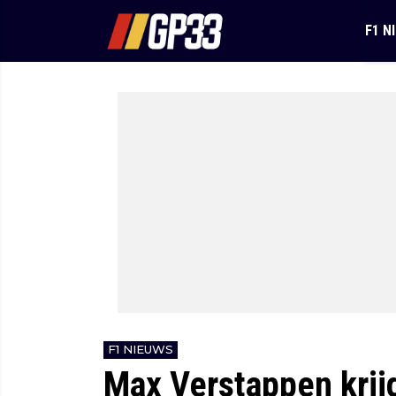
F1 N
F1 NIEUWS
Max Verstappen krijg