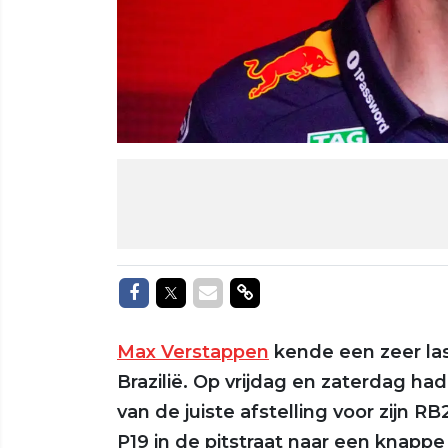
Delen op Facebook
Delen op Twitter
Delen via Mail
Delen via link
Max Verstappen
kende een zeer las
Brazilië. Op vrijdag en zaterdag ha
van de juiste afstelling voor zijn 
P19 in de pitstraat naar een knapp