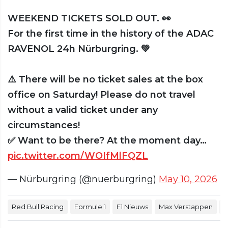
WEEKEND TICKETS SOLD OUT. 👀
For the first time in the history of the ADAC
RAVENOL 24h Nürburgring. 💚
⚠️ There will be no ticket sales at the box
office on Saturday! Please do not travel
without a valid ticket under any
circumstances!
✅ Want to be there? At the moment day…
pic.twitter.com/WOIfMlFQZL
— Nürburgring (@nuerburgring)
May 10, 2026
Red Bull Racing
Formule 1
F1 Nieuws
Max Verstappen
2