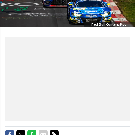
Red Bull Content Pool
Delen op Facebook
Delen op Twitter
Delen op Whatsapp
Delen via Mail
Delen via link