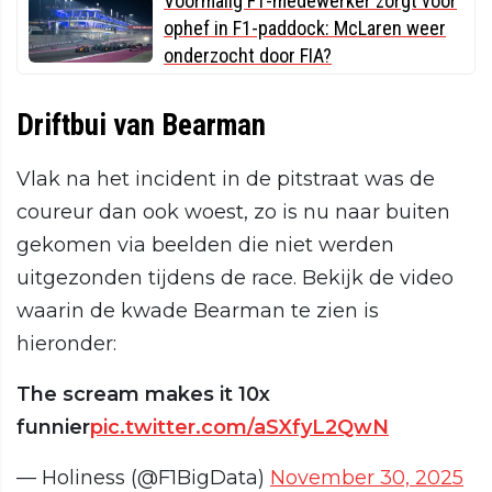
Voormalig F1-medewerker zorgt voor
ophef in F1-paddock: McLaren weer
onderzocht door FIA?
Driftbui van Bearman
Vlak na het incident in de pitstraat was de
coureur dan ook woest, zo is nu naar buiten
gekomen via beelden die niet werden
uitgezonden tijdens de race. Bekijk de video
waarin de kwade Bearman te zien is
hieronder:
The scream makes it 10x
funnier
pic.twitter.com/aSXfyL2QwN
— Holiness (@F1BigData)
November 30, 2025