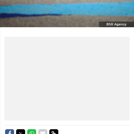
BSR Agency
Delen op Facebook
Delen op Twitter
Delen op Whatsapp
Delen via Mail
Delen via link