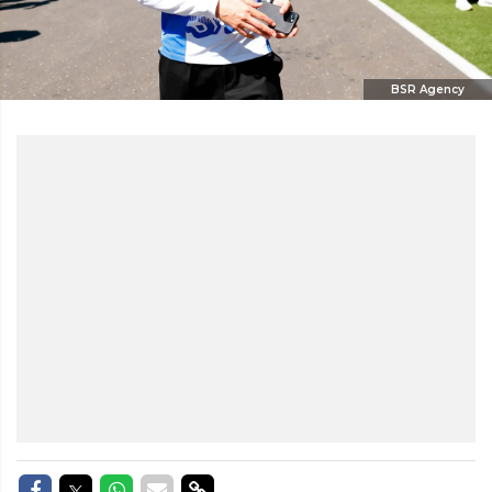
BSR Agency
Delen op Facebook
Delen op Twitter
Delen op Whatsapp
Delen via Mail
Delen via link