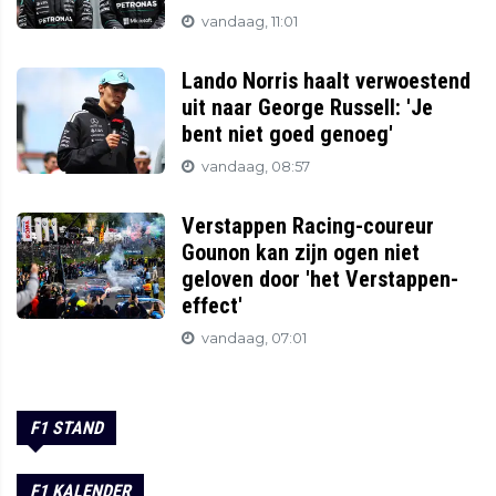
vandaag, 11:01
Lando Norris haalt verwoestend
uit naar George Russell: 'Je
bent niet goed genoeg'
vandaag, 08:57
Verstappen Racing-coureur
Gounon kan zijn ogen niet
geloven door 'het Verstappen-
effect'
vandaag, 07:01
F1 STAND
F1 KALENDER