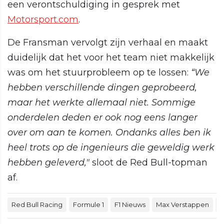
een verontschuldiging in gesprek met
Motorsport.com
.
De Fransman vervolgt zijn verhaal en maakt
duidelijk dat het voor het team niet makkelijk
was om het stuurprobleem op te lossen:
“We
hebben verschillende dingen geprobeerd,
maar het werkte allemaal niet. Sommige
onderdelen deden er ook nog eens langer
over om aan te komen. Ondanks alles ben ik
heel trots op de ingenieurs die geweldig werk
hebben geleverd,"
sloot de Red Bull-topman
af.
Red Bull Racing
Formule 1
F1 Nieuws
Max Verstappen
G