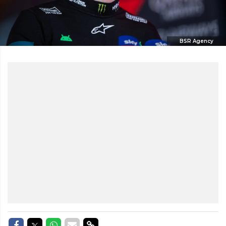
BSR Agency
Delen op Facebook
Delen op Twitter
Delen op Whatsapp
Delen via Mail
Delen via link