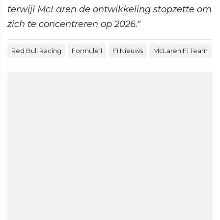
terwijl McLaren de ontwikkeling stopzette om
zich te concentreren op 2026."
Red Bull Racing
Formule 1
F1 Nieuws
McLaren F1 Team