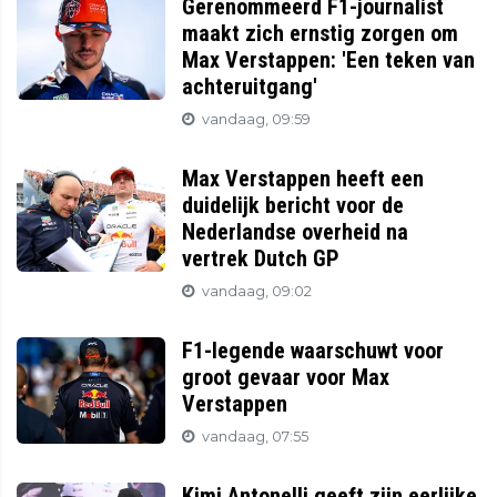
Gerenommeerd F1-journalist
maakt zich ernstig zorgen om
Max Verstappen: 'Een teken van
achteruitgang'
vandaag, 09:59
Max Verstappen heeft een
duidelijk bericht voor de
Nederlandse overheid na
vertrek Dutch GP
vandaag, 09:02
F1-legende waarschuwt voor
groot gevaar voor Max
Verstappen
vandaag, 07:55
Kimi Antonelli geeft zijn eerlijke