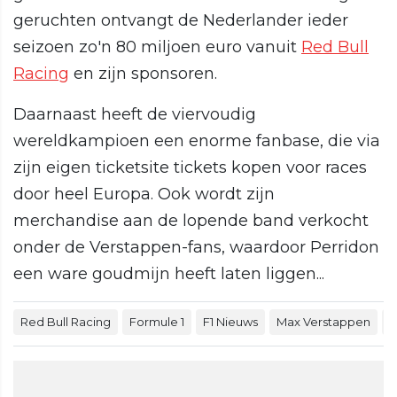
geruchten ontvangt de Nederlander ieder
seizoen zo'n 80 miljoen euro vanuit
Red Bull
Racing
en zijn sponsoren.
Daarnaast heeft de viervoudig
wereldkampioen een enorme fanbase, die via
zijn eigen ticketsite tickets kopen voor races
door heel Europa. Ook wordt zijn
merchandise aan de lopende band verkocht
onder de Verstappen-fans, waardoor Perridon
een ware goudmijn heeft laten liggen...
Red Bull Racing
Formule 1
F1 Nieuws
Max Verstappen
J