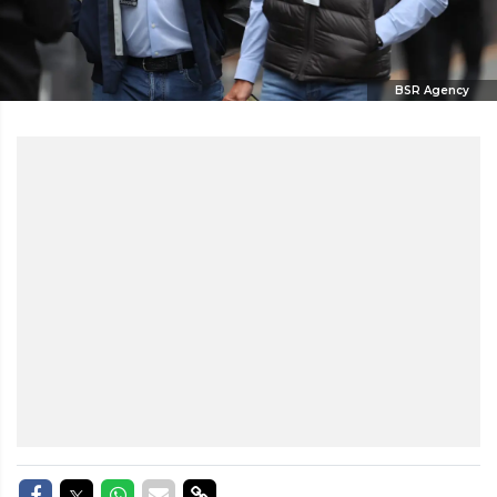
BSR Agency
Delen op Facebook
Delen op Twitter
Delen op Whatsapp
Delen via Mail
Delen via link