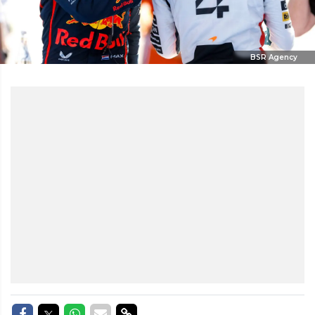
BSR Agency
Delen op Facebook
Delen op Twitter
Delen op Whatsapp
Delen via Mail
Delen via link