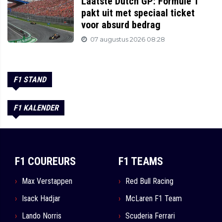
Laatste Dutch GP: Formule 1
pakt uit met speciaal ticket
voor absurd bedrag
07 augustus 2026 08:28
F1 STAND
F1 KALENDER
F1 COUREURS
F1 TEAMS
Max Verstappen
Red Bull Racing
Isack Hadjar
McLaren F1 Team
Lando Norris
Scuderia Ferrari