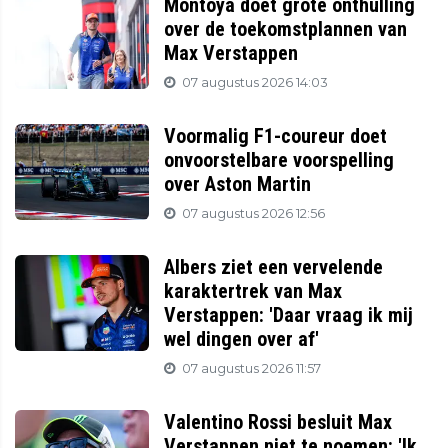
Montoya doet grote onthulling
over de toekomstplannen van
Max Verstappen
07 augustus 2026 14:03
Voormalig F1-coureur doet
onvoorstelbare voorspelling
over Aston Martin
07 augustus 2026 12:56
Albers ziet een vervelende
karaktertrek van Max
Verstappen: 'Daar vraag ik mij
wel dingen over af'
07 augustus 2026 11:57
Valentino Rossi besluit Max
Verstappen niet te noemen: 'Ik