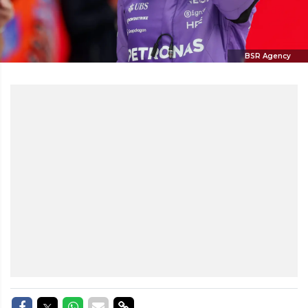
BSR Agency
Delen op Facebook
Delen op Twitter
Delen op Whatsapp
Delen via Mail
Delen via link