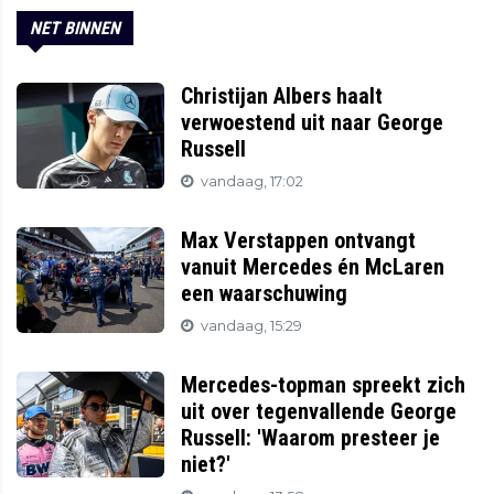
NET BINNEN
Christijan Albers haalt
verwoestend uit naar George
Russell
vandaag, 17:02
Max Verstappen ontvangt
vanuit Mercedes én McLaren
een waarschuwing
vandaag, 15:29
Mercedes-topman spreekt zich
uit over tegenvallende George
Russell: 'Waarom presteer je
niet?'