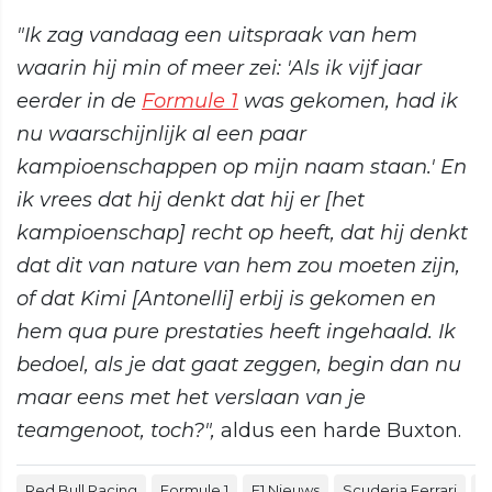
"Ik zag vandaag een uitspraak van hem
waarin hij min of meer zei: 'Als ik vijf jaar
eerder in de
Formule 1
was gekomen, had ik
nu waarschijnlijk al een paar
kampioenschappen op mijn naam staan.' En
ik vrees dat hij denkt dat hij er [het
kampioenschap] recht op heeft, dat hij denkt
dat dit van nature van hem zou moeten zijn,
of dat Kimi [Antonelli] erbij is gekomen en
hem qua pure prestaties heeft ingehaald. Ik
bedoel, als je dat gaat zeggen, begin dan nu
maar eens met het verslaan van je
teamgenoot, toch?",
aldus een harde Buxton.
Red Bull Racing
Formule 1
F1 Nieuws
Scuderia Ferrari
G