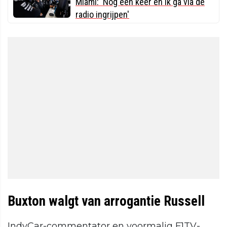
Miami: 'Nog één keer en ik ga via de
radio ingrijpen'
Buxton walgt van arrogantie Russell
IndyCar-commentator en voormalig F1TV-