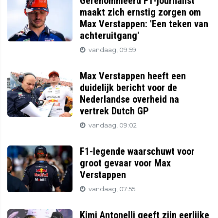
Gerenommeerd F1-journalist
maakt zich ernstig zorgen om
Max Verstappen: 'Een teken van
achteruitgang'
vandaag, 09:59
Max Verstappen heeft een
duidelijk bericht voor de
Nederlandse overheid na
vertrek Dutch GP
vandaag, 09:02
F1-legende waarschuwt voor
groot gevaar voor Max
Verstappen
vandaag, 07:55
Kimi Antonelli geeft zijn eerlijke