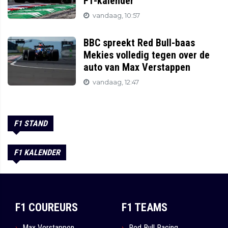
F1-kalender
vandaag, 10:57
BBC spreekt Red Bull-baas
Mekies volledig tegen over de
auto van Max Verstappen
vandaag, 12:47
F1 STAND
F1 KALENDER
F1 COUREURS
F1 TEAMS
Max Verstappen
Red Bull Racing