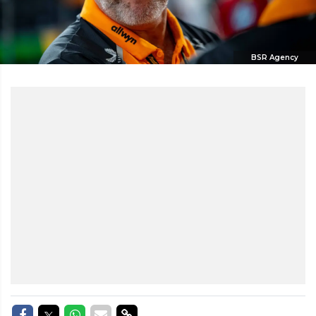
BSR Agency
Delen op Facebook
Delen op Twitter
Delen op Whatsapp
Delen via Mail
Delen via link