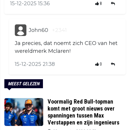
15-12-2025 15:36
8
John60
+2341
Ja precies, dat noemt zich CEO van het
wereldmerk Mclaren!
15-12-2025 21:38
0
MEEST GELEZEN
Voormalig Red Bull-topman
komt met groot nieuws over
spanningen tussen Max
Verstappen en zijn ingenieurs