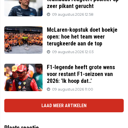
zeer pikant gerucht
09 augustus 2026 12:58
McLaren-kopstuk doet boekje
open: hoe het team weer
terugkeerde aan de top
09 augustus 2026 12:03
F1-legende heeft grote wens
voor restant F1-seizoen van
2026: 'Ik hoop dat..'
09 augustus 2026 11:00
LAAD MEER ARTIKELEN
Plaats reactie