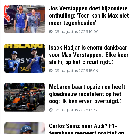
Jos Verstappen doet bijzondere
onthulling: 'Toen kon ik Max niet
meer tegenhouden'
09 augustus 2026 16:00
Isack Hadjar is enorm dankbaar
voor Max Verstappen: 'Elke keer
als hij op het circuit rijdt..'
09 augustus 2026 15:04
McLaren baart opzien en heeft
gloednieuw racetalent op het
oog: 'Ik ben ervan overtuigd..'
09 augustus 2026 13:57
Carlos Sainz naar Audi? F1-
teambaas reageert positief op