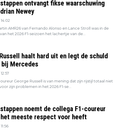
stappen ontvangt fikse waarschuwing
Adrian Newey
 14:02
rtin AMR26 van Fernando Alonso en Lance Stroll was in de
 van het 2026 F1-seizoen het lachertje van de...
ussell haalt hard uit en legt de schuld
g bij Mercedes
12:57
reur George Russell is van mening dat zijn rijstijl totaal niet
voor zijn problemen in het 2026 F1-se...
stappen noemt de collega F1-coureur
j het meeste respect voor heeft
11:56