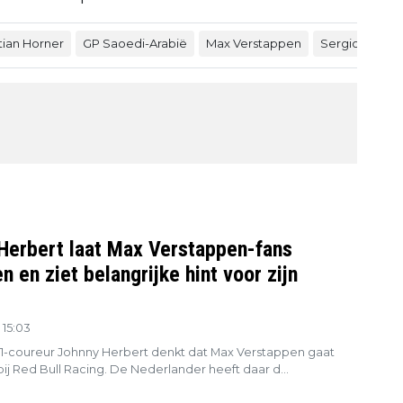
tian Horner
GP Saoedi-Arabië
Max Verstappen
Sergio Pérez
Herbert laat Max Verstappen-fans
n en ziet belangrijke hint voor zijn
 15:03
1-coureur Johnny Herbert denkt dat Max Verstappen gaat
ij Red Bull Racing. De Nederlander heeft daar d...