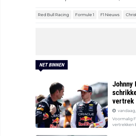
Red Bull Racing
Formule 1
F1 Nieuws
Chris
NET BINNEN
Johnny 
schrikke
vertrek
vandaag,
Voormalig F
vertrekken b