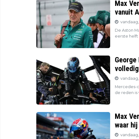
Max Ver
vanuit 
vandaag,
De Aston Ma
eerste helft
George R
volledi
vandaag, 
Mercedes-cou
de reden is 
Max Ver
waar hi
vandaag, 