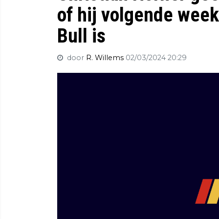
of hij volgende wee
Bull is
door
R. Willems
02/03/2024 20:29