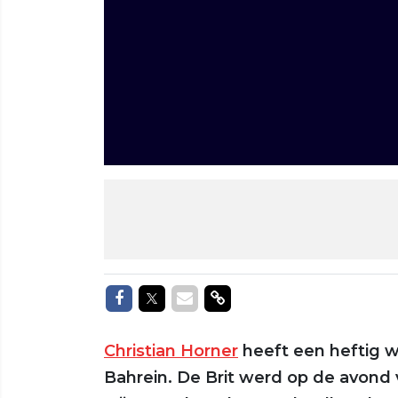
Delen op Facebook
Delen op Twitter
Delen via Mail
Delen via link
Christian Horner
heeft een heftig w
Bahrein. De Brit werd op de avond