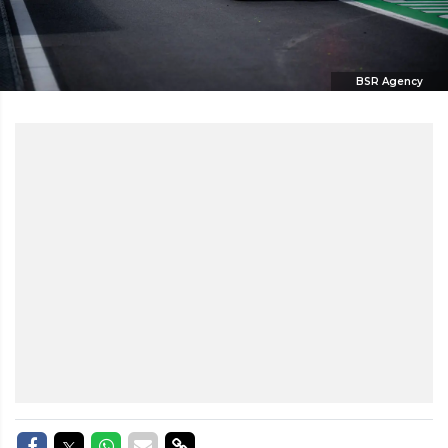
BSR Agency
Delen op Facebook
Delen op Twitter
Delen op Whatsapp
Delen via Mail
Delen via link