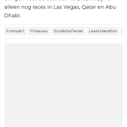
alleen nog races in Las Vegas, Qatar en Abu
Dhabi.
Formule 1
F1 Nieuws
Scuderia Ferrari
Lewis Hamilton
GP