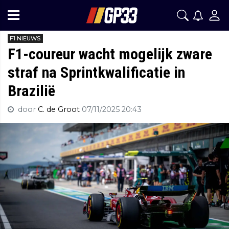
F1 NIEUWS
F1-coureur wacht mogelijk zware
straf na Sprintkwalificatie in
Brazilië
door
C. de Groot
07/11/2025 20:43