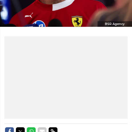
BSR Agency
Delen op Facebook
Delen op Twitter
Delen op Whatsapp
Delen via Mail
Delen via link