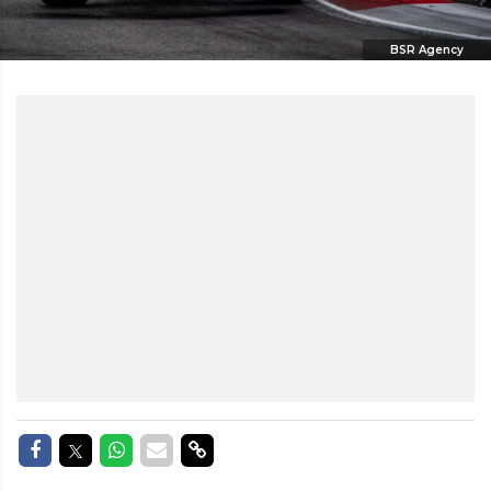
BSR Agency
Delen op Facebook
Delen op Twitter
Delen op Whatsapp
Delen via Mail
Delen via link