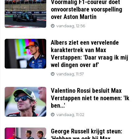
Voormalig F1-coureur doet
onvoorstelbare voorspelling
over Aston Martin
vandaag, 12:56
Albers ziet een vervelende
karaktertrek van Max
Verstappen: 'Daar vraag ik mij
wel dingen over af'
vandaag, 11:57
Valentino Rossi besluit Max
Verstappen niet te noemen: 'Ik
ben...'
vandaag, 11:02
George Russell krijgt steun:
'Hebben we ook bij Max