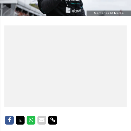
Mercedes F1 Media
Delen op Facebook
Delen op Twitter
Delen op Whatsapp
Delen via Mail
Delen via link