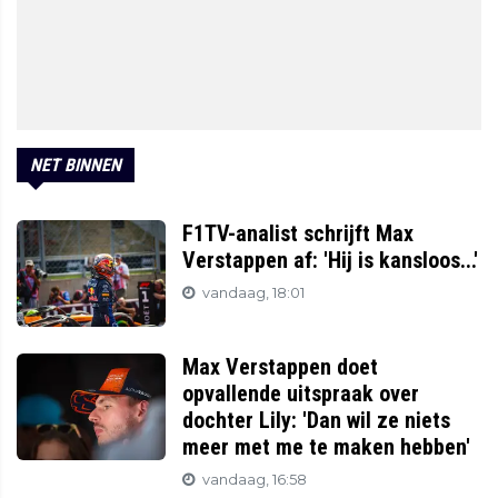
NET BINNEN
F1TV-analist schrijft Max
Verstappen af: 'Hij is kansloos...'
vandaag, 18:01
Max Verstappen doet
opvallende uitspraak over
dochter Lily: 'Dan wil ze niets
meer met me te maken hebben'
vandaag, 16:58