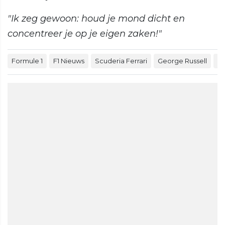
"Ik zeg gewoon: houd je mond dicht en
concentreer je op je eigen zaken!"
Formule 1
F1 Nieuws
Scuderia Ferrari
George Russell
Le