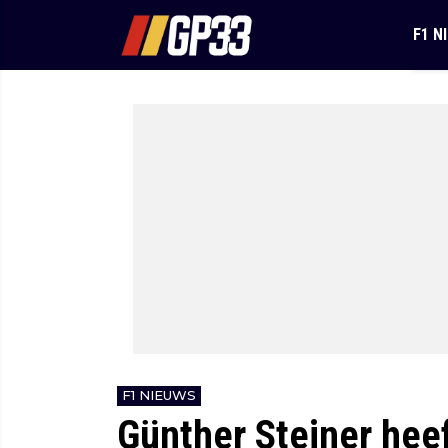
F1 N
F1 NIEUWS
Günther Steiner hee