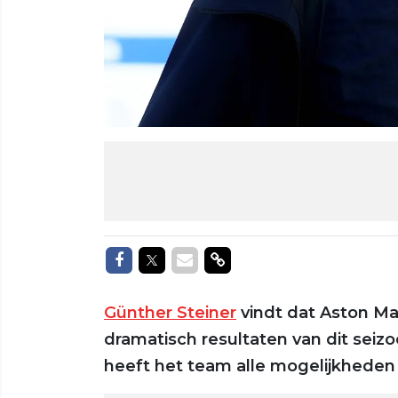
Delen op Facebook
Delen op Twitter
Delen via Mail
Delen via link
Günther Steiner
vindt dat Aston Ma
dramatisch resultaten van dit sei
heeft het team alle mogelijkheden