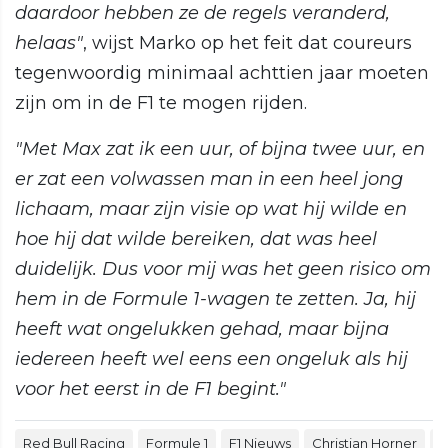
daardoor hebben ze de regels veranderd,
helaas"
, wijst Marko op het feit dat coureurs
tegenwoordig minimaal achttien jaar moeten
zijn om in de F1 te mogen rijden.
"Met Max zat ik een uur, of bijna twee uur, en
er zat een volwassen man in een heel jong
lichaam, maar zijn visie op wat hij wilde en
hoe hij dat wilde bereiken, dat was heel
duidelijk. Dus voor mij was het geen risico om
hem in de Formule 1-wagen te zetten. Ja, hij
heeft wat ongelukken gehad, maar bijna
iedereen heeft wel eens een ongeluk als hij
voor het eerst in de F1 begint."
Red Bull Racing
Formule 1
F1 Nieuws
Christian Horner
H