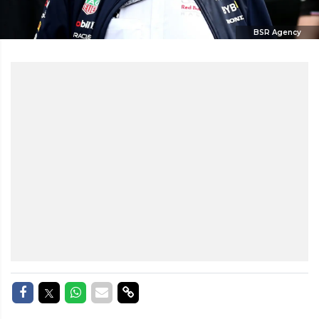
BSR Agency
Delen op Facebook
Delen op Twitter
Delen op Whatsapp
Delen via Mail
Delen via link