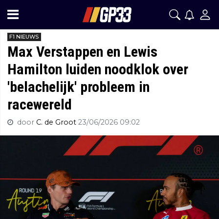
F1 NIEUWS
Max Verstappen en Lewis
Hamilton luiden noodklok over
'belachelijk' probleem in
racewereld
door
C. de Groot
23/06/2026 09:02