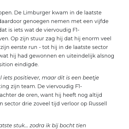
appen. De Limburger kwam in de laatste
t daardoor genoegen nemen met een vijfde
at is iets wat de viervoudig F1-
n. Op zijn stuur zag hij dat hij enorm veel
jn eerste run - tot hij in de laatste sector
 wat hij had gewonnen en uiteindelijk alsnog
ition eindigde.
l iets positiever, maar dit is een beetje
ing zijn team. De viervoudig F1-
chter de oren, want hij heeft nog altijd
 sector drie zoveel tijd verloor op Russell
ste stuk... zodra ik bij bocht tien