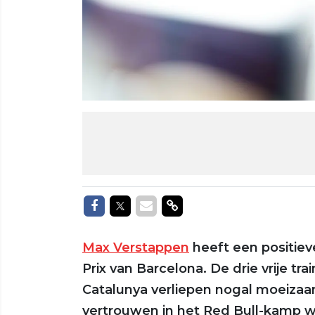
Delen op Facebook
Delen op Twitter
Delen via Mail
Delen via link
Max Verstappen
heeft een positie
Prix van Barcelona. De drie vrije tr
Catalunya verliepen nogal moeizaa
vertrouwen in het Red Bull-kamp wa