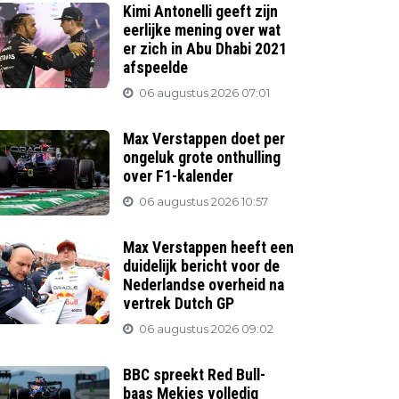
Kimi Antonelli geeft zijn
eerlijke mening over wat
er zich in Abu Dhabi 2021
afspeelde
06 augustus 2026 07:01
Max Verstappen doet per
ongeluk grote onthulling
over F1-kalender
06 augustus 2026 10:57
Max Verstappen heeft een
duidelijk bericht voor de
Nederlandse overheid na
vertrek Dutch GP
06 augustus 2026 09:02
BBC spreekt Red Bull-
baas Mekies volledig