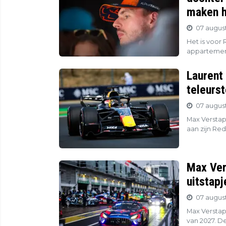
maken h
07 august
Het is voor 
appartement
Laurent
teleurs
07 august
Max Verstap
aan zijn Red
Max Ver
uitstapj
07 august
Max Verstap
van 2027. De