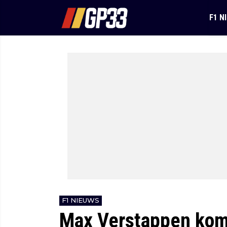
F1 N
F1 NIEUWS
Max Verstappen komt 