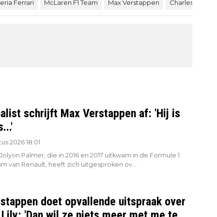
ria Ferrari
McLaren F1 Team
Max Verstappen
Charles Lecler
list schrijft Max Verstappen af: 'Hij is
..'
us 2026 18:01
 Jolyon Palmer, die in 2016 en 2017 uitkwam in de Formule 1
m van Renault, heeft zich uitgesproken ov...
stappen doet opvallende uitspraak over
Lily: 'Dan wil ze niets meer met me te