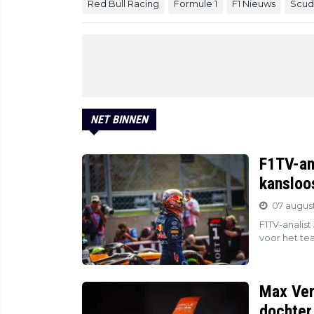
Red Bull Racing
Formule 1
F1 Nieuws
Scude
NET BINNEN
F1TV-ana
kansloos.
07 august
F1TV-analist
voor het tea
Max Ver
dochter 