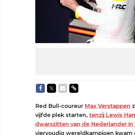
Delen op Facebook
Delen op Twitter
Delen via Mail
Delen via link
Red Bull-coureur
Max Verstappen
z
vijfde plek starten,
tenzij Lewis Ham
dwarszitten van de Nederlander in 
viervoudig wereldkampioen kwam er 