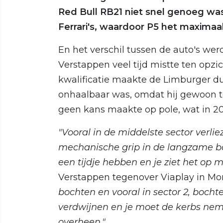
Red Bull RB21 niet snel genoeg w
Ferrari's, waardoor P5 het maximaal
En het verschil tussen de auto's we
Verstappen veel tijd mistte ten opzi
kwalificatie maakte de Limburger dui
onhaalbaar was, omdat hij gewoon te
geen kans maakte op pole, wat in 20
"Vooral in de middelste sector verli
mechanische grip in de langzame bo
een tijdje hebben en je ziet het op 
Verstappen tegenover Viaplay in M
bochten en vooral in sector 2, boc
verdwijnen en je moet de kerbs neme
overheen."