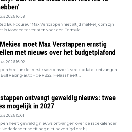
ebben'
us 2026 16:58
Red Bull-coureur Max Verstappen niet altijd makkelijk om zijn
 in Monaco te verlaten voor een Formule ...
 Mekies moet Max Verstappen ernstig
tellen met nieuws over het budgetplafond
us 2026 16:02
pen heeft in de eerste seizoenshelft veel updates ontvangen
 Bull Racing-auto - de RB22. Helaas heeft ...
stappen ontvangt geweldig nieuws: twee
es mogelijk in 2027
us 2026 15:01
pen heeft geweldig nieuws ontvangen over de racekalender
 Nederlander heeft nog niet bevestigd dat hij...