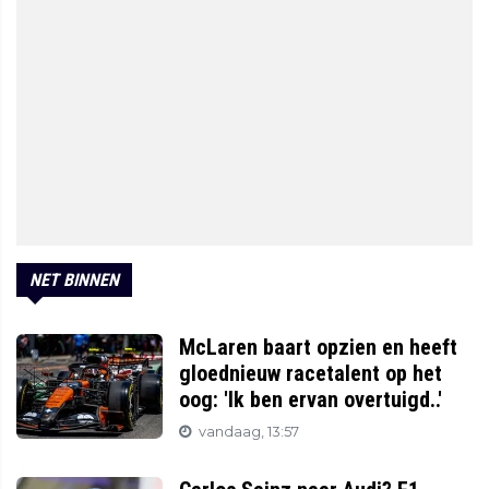
NET BINNEN
McLaren baart opzien en heeft
gloednieuw racetalent op het
oog: 'Ik ben ervan overtuigd..'
vandaag, 13:57