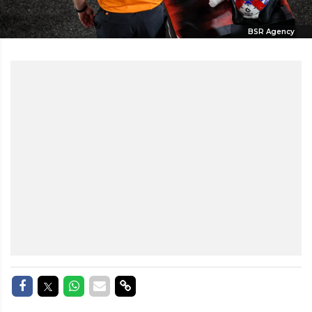
BSR Agency
Delen op Facebook
Delen op Twitter
Delen op Whatsapp
Delen via Mail
Delen via link