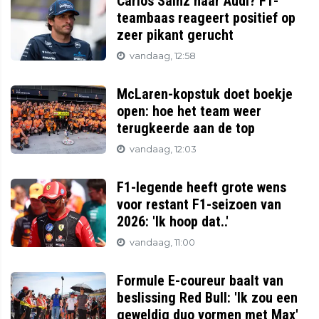
Carlos Sainz naar Audi? F1-
teambaas reageert positief op
zeer pikant gerucht
vandaag, 12:58
McLaren-kopstuk doet boekje
open: hoe het team weer
terugkeerde aan de top
vandaag, 12:03
F1-legende heeft grote wens
voor restant F1-seizoen van
2026: 'Ik hoop dat..'
vandaag, 11:00
Formule E-coureur baalt van
beslissing Red Bull: 'Ik zou een
geweldig duo vormen met Max'