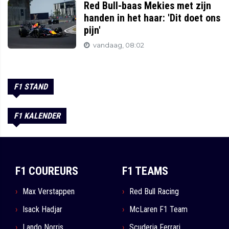
Red Bull-baas Mekies met zijn
handen in het haar: 'Dit doet ons
pijn'
vandaag, 08:02
F1 STAND
F1 KALENDER
F1 COUREURS
F1 TEAMS
Max Verstappen
Red Bull Racing
Isack Hadjar
McLaren F1 Team
Lando Norris
Scuderia Ferrari