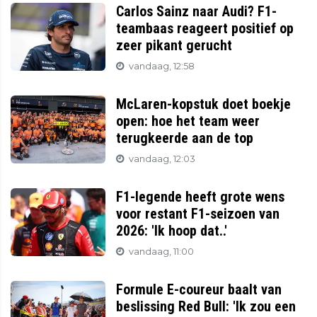
Carlos Sainz naar Audi? F1-
teambaas reageert positief op
zeer pikant gerucht
vandaag, 12:58
McLaren-kopstuk doet boekje
open: hoe het team weer
terugkeerde aan de top
vandaag, 12:03
F1-legende heeft grote wens
voor restant F1-seizoen van
2026: 'Ik hoop dat..'
vandaag, 11:00
Formule E-coureur baalt van
beslissing Red Bull: 'Ik zou een