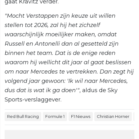
gaat Kravitz verder.
"Mocht Verstappen zijn keuze uit willen
stellen tot 2026, zal hij het zichzelf
waarschijnlijk moeilijker maken, omdat
Russell en Antonelli dan al gesetteld zijn
binnen het team. Dat is de enige reden
waarom hij wellicht dit jaar al gaat beslissen
om naar Mercedes te vertrekken. Dan zegt hij
volgend jaar gewoon: 'Ik wil naar Mercedes,
dus dat is wat ik ga doen'"
, aldus de Sky
Sports-verslaggever.
Red Bull Racing
Formule 1
F1 Nieuws
Christian Horner
M