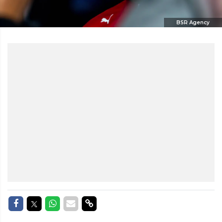
BSR Agency
Delen op Facebook
Delen op Twitter
Delen op Whatsapp
Delen via Mail
Delen via link