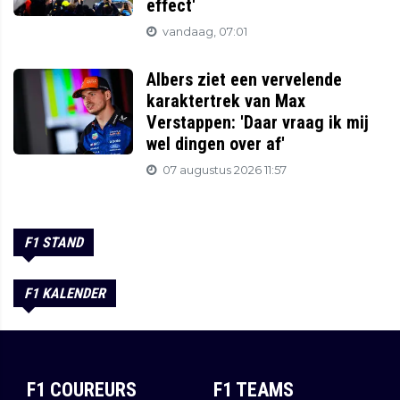
effect'
vandaag, 07:01
Albers ziet een vervelende
karaktertrek van Max
Verstappen: 'Daar vraag ik mij
wel dingen over af'
07 augustus 2026 11:57
F1 STAND
F1 KALENDER
F1 COUREURS
F1 TEAMS