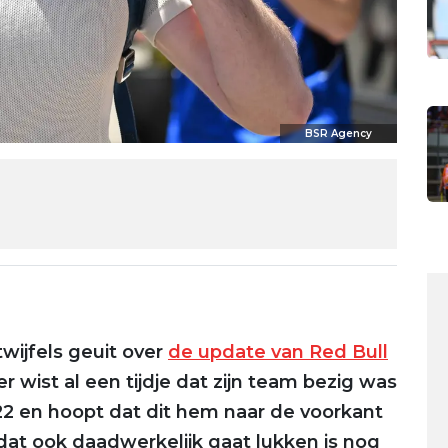
BSR Agency
twijfels geuit over
de update van Red Bull
r wist al een tijdje dat zijn team bezig was
22 en hoopt dat dit hem naar de voorkant
dat ook daadwerkelijk gaat lukken is nog