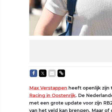
Delen op Facebook
Delen op Twitter
Delen via Mail
Delen via link
Max Verstappen
heeft openlijk zijn 
Racing in Oostenrijk
. De Nederlande
met een grote update voor zijn RB
van het veld kan brengen. Maar of 