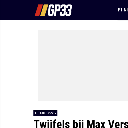
F1 N
F1 NIEUWS
Twijfels bij Max Ver