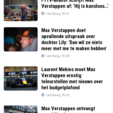
F1TV-analist schrijft Max
Verstappen af: 'Hij is kansloos...'
vandaag, 18:01
Max Verstappen doet
opvallende uitspraak over
dochter Lily: 'Dan wil ze niets
meer met me te maken hebben'
vandaag, 16:58
Laurent Mekies moet Max
Verstappen ernstig
teleurstellen met nieuws over
het budgetplafond
vandaag, 16:02
Max Verstappen ontvangt