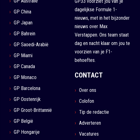
GP Australië
GP33 voorziet jou van je
dagelijkse Formule 1-
GP China
nieuws, met in het bijzonder
GP Japan
nieuws over Max
GP Bahrein
Verstappen. Ons team staat
dag en nacht klaar om jou te
GP Saoedi-Arabië
voorzien van je F1-
GP Miami
behoeftes.
GP Canada
CONTACT
GP Monaco
GP Barcelona
Over ons
GP Oostenrijk
Colofon
GP Groot-Brittannië
Tip de redactie
GP België
Adverteren
GP Hongarije
Vacatures