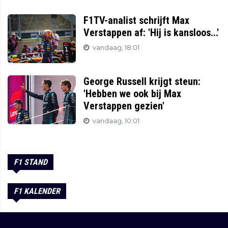
F1TV-analist schrijft Max
Verstappen af: 'Hij is kansloos...'
vandaag, 18:01
George Russell krijgt steun:
'Hebben we ook bij Max
Verstappen gezien'
vandaag, 10:01
F1 STAND
F1 KALENDER