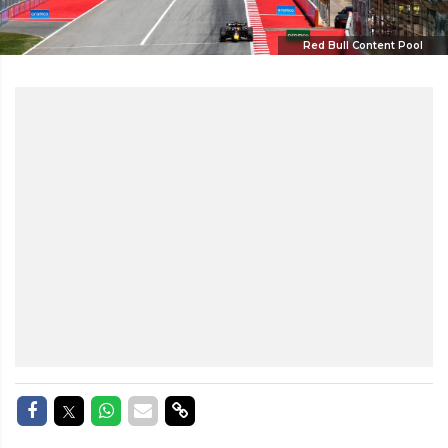
Red Bull Content Pool
Delen op Facebook
Delen op Twitter
Delen op Whatsapp
Delen via Mail
Delen via link