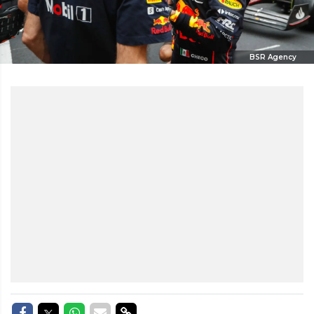
BSR Agency
Delen op Facebook
Delen op Twitter
Delen op Whatsapp
Delen via Mail
Delen via link