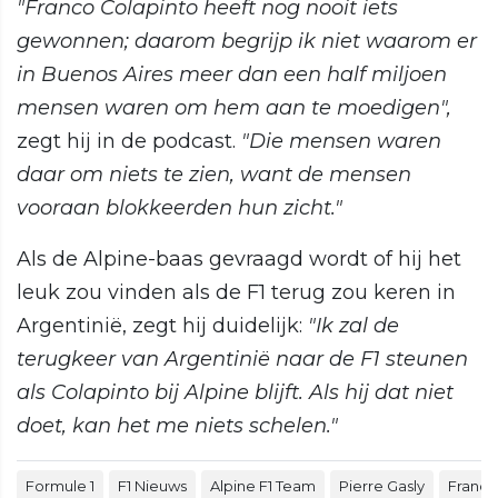
"Franco Colapinto heeft nog nooit iets
gewonnen; daarom begrijp ik niet waarom er
in Buenos Aires meer dan een half miljoen
mensen waren om hem aan te moedigen",
zegt hij in de podcast.
"Die mensen waren
daar om niets te zien, want de mensen
vooraan blokkeerden hun zicht."
Als de Alpine-baas gevraagd wordt of hij het
leuk zou vinden als de F1 terug zou keren in
Argentinië, zegt hij duidelijk:
"Ik zal de
terugkeer van Argentinië naar de F1 steunen
als Colapinto bij Alpine blijft. Als hij dat niet
doet, kan het me niets schelen."
Formule 1
F1 Nieuws
Alpine F1 Team
Pierre Gasly
Franco