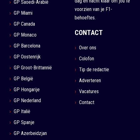
dag en nacht klaar om jou te
GP Saoedi-Arabië
voorzien van je F1-
GP Miami
behoeftes.
GP Canada
CONTACT
GP Monaco
GP Barcelona
Over ons
GP Oostenrijk
Colofon
GP Groot-Brittannië
Tip de redactie
GP België
Adverteren
GP Hongarije
Vacatures
GP Nederland
Contact
GP Italië
GP Spanje
GP Azerbeidzjan