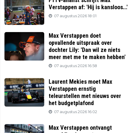
F1TV-analist schrijft Max
Verstappen af: 'Hij is kansloos...'
07 augustus 2026 18:01
Max Verstappen doet
opvallende uitspraak over
dochter Lily: 'Dan wil ze niets
meer met me te maken hebben'
07 augustus 2026 16:58
Laurent Mekies moet Max
Verstappen ernstig
teleurstellen met nieuws over
het budgetplafond
07 augustus 2026 16:02
Max Verstappen ontvangt