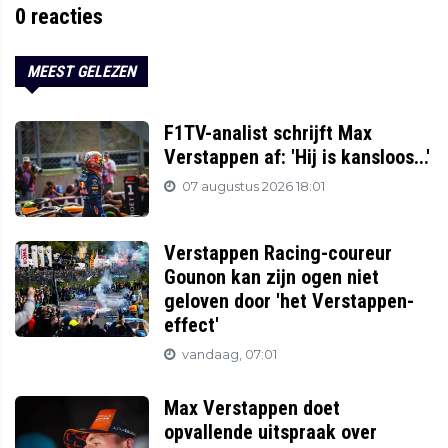
0
reacties
MEEST GELEZEN
F1TV-analist schrijft Max
Verstappen af: 'Hij is kansloos...'
07 augustus 2026 18:01
Verstappen Racing-coureur
Gounon kan zijn ogen niet
geloven door 'het Verstappen-
effect'
vandaag, 07:01
Max Verstappen doet
opvallende uitspraak over