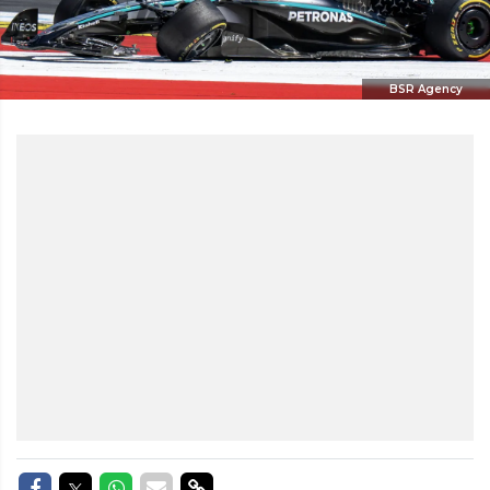
BSR Agency
Delen op Facebook
Delen op Twitter
Delen op Whatsapp
Delen via Mail
Delen via link