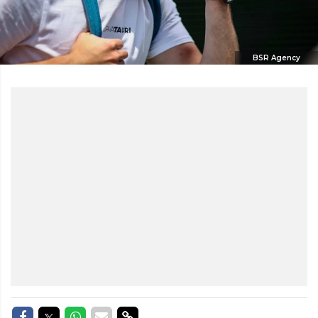
BSR Agency
Delen op Facebook
Delen op Twitter
Delen op Whatsapp
Delen via Mail
Delen via link