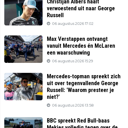
Christijan Albers haalt
verwoestend uit naar George
Russell
06 augustus 2026 17:02
Max Verstappen ontvangt
vanuit Mercedes én McLaren
een waarschuwing
06 augustus 2026 15:29
Mercedes-topman spreekt zich
uit over tegenvallende George
Russell: 'Waarom presteer je
niet?'
06 augustus 2026 13:58
BBC spreekt Red Bull-baas
Mekies volledig tegen over de