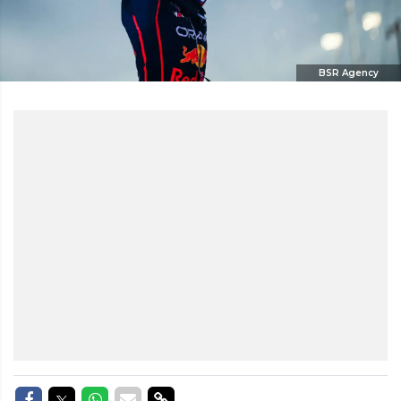
BSR Agency
Delen op Facebook
Delen op Twitter
Delen op Whatsapp
Delen via Mail
Delen via link