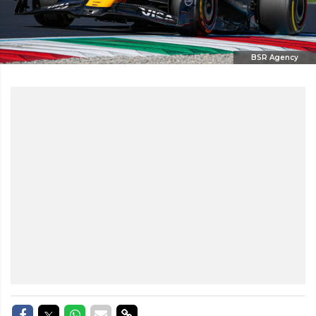
BSR Agency
Delen op Facebook
Delen op Twitter
Delen op Whatsapp
Delen via Mail
Delen via link