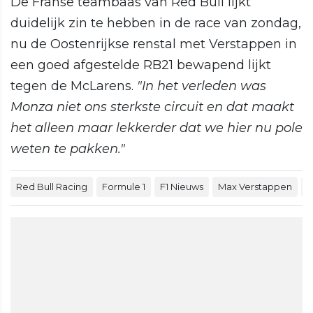
De Franse teambaas van Red Bull lijkt
duidelijk zin te hebben in de race van zondag,
nu de Oostenrijkse renstal met Verstappen in
een goed afgestelde RB21 bewapend lijkt
tegen de McLarens.
"In het verleden was
Monza niet ons sterkste circuit en dat maakt
het alleen maar lekkerder dat we hier nu pole
weten te pakken."
Red Bull Racing
Formule 1
F1 Nieuws
Max Verstappen
Y