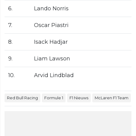
6.
Lando Norris
7.
Oscar Piastri
8.
Isack Hadjar
9.
Liam Lawson
10.
Arvid Lindblad
Red Bull Racing
Formule 1
F1 Nieuws
McLaren F1 Team