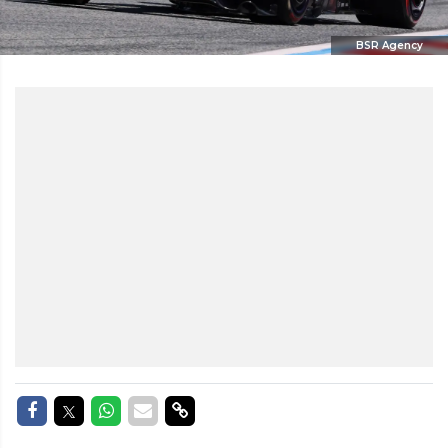
BSR Agency
Delen op Facebook
Delen op Twitter
Delen op Whatsapp
Delen via Mail
Delen via link