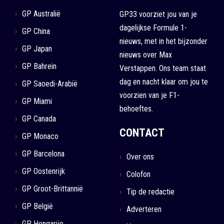
GP Australië
GP33 voorziet jou van je
dagelijkse Formule 1-
GP China
nieuws, met in het bijzonder
GP Japan
nieuws over Max
GP Bahrein
Verstappen. Ons team staat
dag en nacht klaar om jou te
GP Saoedi-Arabië
voorzien van je F1-
GP Miami
behoeftes.
GP Canada
CONTACT
GP Monaco
GP Barcelona
Over ons
GP Oostenrijk
Colofon
GP Groot-Brittannië
Tip de redactie
GP België
Adverteren
GP Hongarije