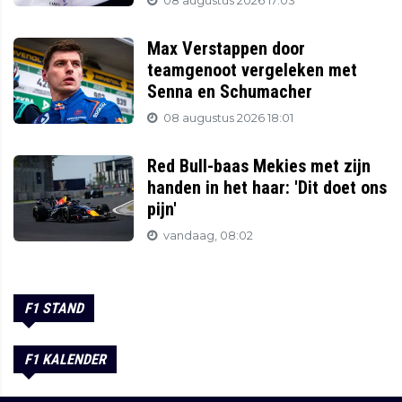
08 augustus 2026 17:03
Max Verstappen door
teamgenoot vergeleken met
Senna en Schumacher
08 augustus 2026 18:01
Red Bull-baas Mekies met zijn
handen in het haar: 'Dit doet ons
pijn'
vandaag, 08:02
F1 STAND
F1 KALENDER