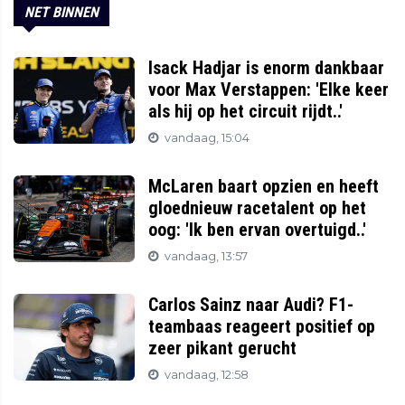
NET BINNEN
Isack Hadjar is enorm dankbaar
voor Max Verstappen: 'Elke keer
als hij op het circuit rijdt..'
vandaag, 15:04
McLaren baart opzien en heeft
gloednieuw racetalent op het
oog: 'Ik ben ervan overtuigd..'
vandaag, 13:57
Carlos Sainz naar Audi? F1-
teambaas reageert positief op
zeer pikant gerucht
vandaag, 12:58