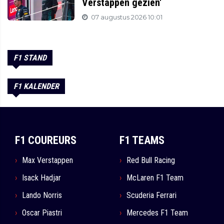
Verstappen gezien'
07 augustus 2026 10:01
F1 STAND
F1 KALENDER
F1 COUREURS
F1 TEAMS
Max Verstappen
Red Bull Racing
Isack Hadjar
McLaren F1 Team
Lando Norris
Scuderia Ferrari
Oscar Piastri
Mercedes F1 Team