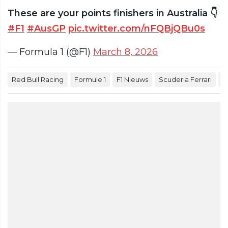
These are your points finishers in Australia 👇
#F1
#AusGP
pic.twitter.com/nFQBjQBu0s
— Formula 1 (@F1)
March 8, 2026
Red Bull Racing
Formule 1
F1 Nieuws
Scuderia Ferrari
M