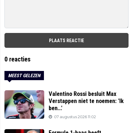
PLAATS REACTIE
0
reacties
MEEST GELEZEN
Valentino Rossi besluit Max
Verstappen niet te noemen: 'Ik
ben...'
07 augustus 2026 11:02
Formule 1-baas heeft