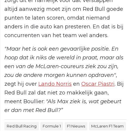
zorgt dit er namelijk voor dat Verstappen
altijd aanwezig moet zijn om Red Bull goede
punten te laten scoren, omdat niemand
anders in die auto kan presteren. En dat is bij
concurrenten van het team wel anders.
"Maar het is ook een gevaarlijke positie. En
hoop dat ik niks de wereld in praat, maar als
een van de McLaren-coureurs ziek zou zijn,
zou de andere morgen kunnen opdraven"
,
zegt hij over
Lando Norris
en
Oscar Piastri
. Bij
Red Bull zal dat niet zo makkelijk gaan,
meent Boullier:
"Als Max ziek is, wat gebeurt
er dan met Red Bull?”
Red Bull Racing
Formule 1
F1 Nieuws
McLaren F1 Team