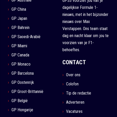
GP Australië
GP33 voorziet jou van je
dagelijkse Formule 1-
GP China
nieuws, met in het bijzonder
GP Japan
nieuws over Max
GP Bahrein
Verstappen. Ons team staat
dag en nacht klaar om jou te
GP Saoedi-Arabië
voorzien van je F1-
GP Miami
behoeftes.
GP Canada
CONTACT
GP Monaco
GP Barcelona
Over ons
GP Oostenrijk
Colofon
GP Groot-Brittannië
Tip de redactie
GP België
Adverteren
GP Hongarije
Vacatures