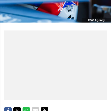
BSR Agency
Delen op Facebook
Delen op Twitter
Delen op Whatsapp
Delen via Mail
Delen via link