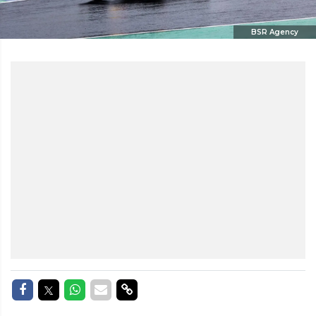
BSR Agency
Delen op Facebook
Delen op Twitter
Delen op Whatsapp
Delen via Mail
Delen via link