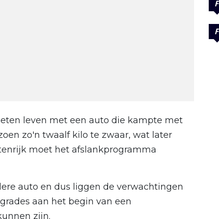
F
F
oeten leven met een auto die kampte met
en zo'n twaalf kilo te zwaar, wat later
tenrijk moet het afslankprogramma
lere auto en dus liggen de verwachtingen
pgrades aan het begin van een
kunnen zijn.