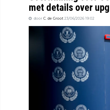
met details over up
door
C. de Groot
23/06/2026 19:02