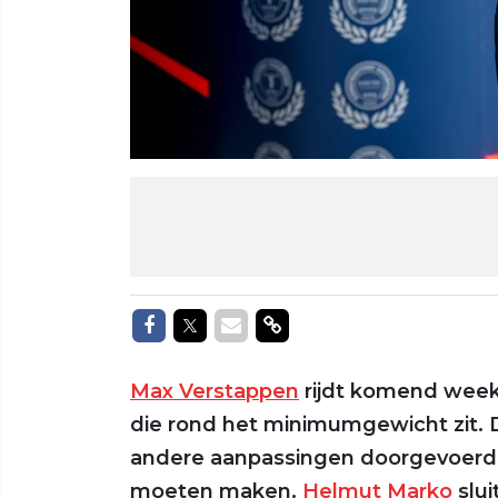
Delen op Facebook
Delen op Twitter
Delen via Mail
Delen via link
Max Verstappen
rijdt komend weeke
die rond het minimumgewicht zit. 
andere aanpassingen doorgevoerd a
moeten maken.
Helmut Marko
slui