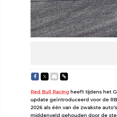
Delen op Facebook
Delen op Twitter
Delen via Mail
Delen via link
Red Bull Racing
heeft tijdens het G
update geïntroduceerd voor de R
2026 als één van de zwakste auto's
middenveld gehouden door de sterk