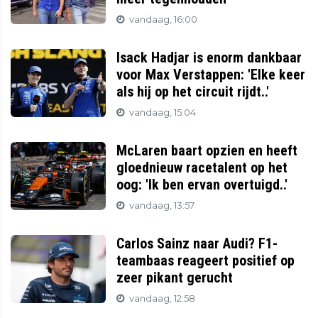
vandaag, 16:00
Isack Hadjar is enorm dankbaar
voor Max Verstappen: 'Elke keer
als hij op het circuit rijdt..'
vandaag, 15:04
McLaren baart opzien en heeft
gloednieuw racetalent op het
oog: 'Ik ben ervan overtuigd..'
vandaag, 13:57
Carlos Sainz naar Audi? F1-
teambaas reageert positief op
zeer pikant gerucht
vandaag, 12:58