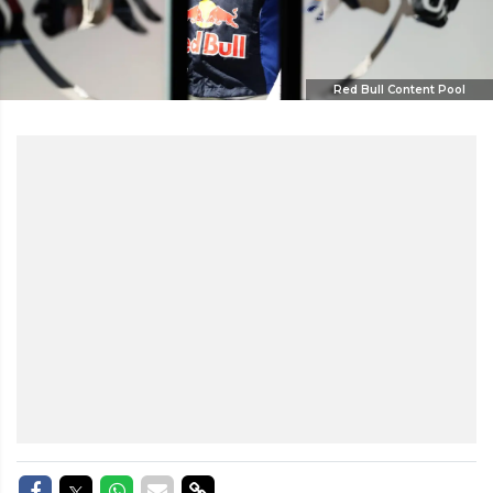
Red Bull Content Pool
Delen op Facebook
Delen op Twitter
Delen op Whatsapp
Delen via Mail
Delen via link